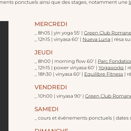
ements ponctuels ainsi que des stages, notamment une
MERCREDI
_ 8h05 | yin yoga 55' |
Green Club Romane
_ 12h15 | vinyasa 60' |
Nueva Luna
| résa su
JEUDI
​_ 8h00 | morning flow 60' |
Parc Fondatio
_ 12h15 | power vinyasa 60' |
Yogaworks
| r
_ 18h30 | vinyasa 60' |
Equilibre Fitness
| r
VENDREDI
_ 10h00 | vinyasa 90' |
Green Club Roman
SAMEDI
_ cours et évènements ponctuels | dates 