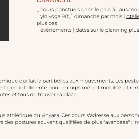
DIMANCHE
_ cours ponctuels dans le parc à Lausann
_ yin yoga 90', 1 dimanche par mois |
Atel
plus bas
_ évènements | dates sur le planning plu
amique qui fait la part belles aux mouvements. Les postur
façon intelligente pour le corps mêlant mobilité, étire
outes et tous de trouver sa place.
us athlétique du vinyasa. Ces cours s'adresse aux person
ers des postures souvent qualifiées de plus "avancées" : i