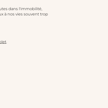
utes dans l'immobilité,
x à nos vies souvent trop
let
.