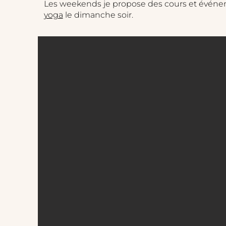
Les weekends je propose des cours et évén
yoga
le dimanche soir.