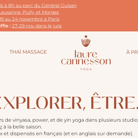
dis à 8h au parc du G
énéral Guisan
Lausanne, Pully, et Morges
19 au 24 novembre à Paris
fle :
27-29 nov dans le jura
THAÏ MASSAGE
À P
EXPLORER, ÊTRE
de vinyasa, power, et de yin yoga dans plusieurs studios
r
à la belle saison.
x et dispensés en français (et en anglais sur demande).