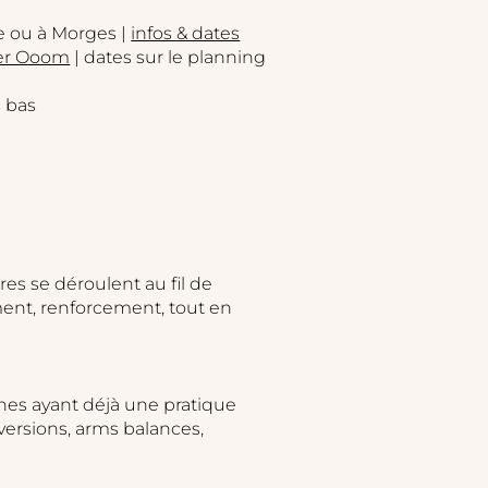
e ou à Morges |
infos & dates
ier Ooom
| dates sur le planning
s bas
es se déroulent au fil de
ment, renforcement, tout en
nes ayant déjà une pratique
nversions, arms balances,