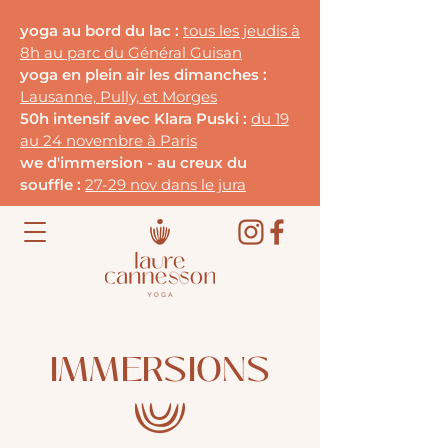
yoga au bord du lac :
tous les jeudis à
8h au parc du G
énéral Guisan
yoga en plein air les dimanches :
Lausanne, Pully, et Morges
50h intensif avec Klara Puski :
du 19
au 24 novembre à Paris
we d'immersion - au creux du
souffle :
27-29 nov dans le jura
IMMERSIONS