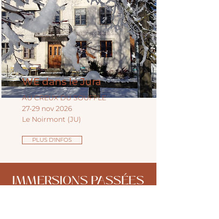
WE dans le Jura
AU CREUX DU SOUFFLE
27-29 nov 2026
Le Noirmont (JU)
PLUS D'INFOS
IMMERSIONS PASSÉES
Yoga Champêtre | Yverdon | Mai 2026
Ancrage & Envol | Jura suisse | Mars
2026