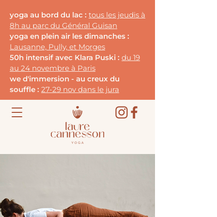
yoga au bord du lac :
tous les jeudis à
8h au parc du G
énéral Guisan
yoga en plein air les dimanches :
Lausanne, Pully, et Morges
50h intensif avec Klara Puski :
du 19
au 24 novembre à Paris
we d'immersion - au creux du
souffle :
27-29 nov dans le jura