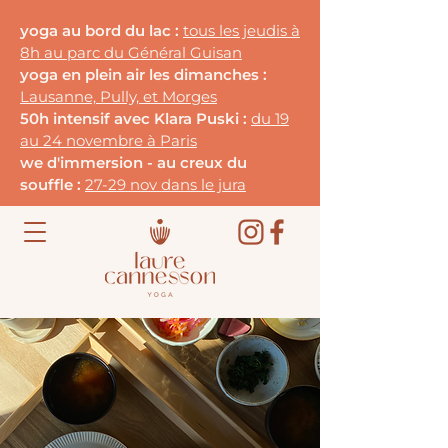
yoga au bord du lac :
tous les jeudis à
8h au parc du G
énéral Guisan
yoga en plein air les dimanches :
Lausanne, Pully, et Morges
50h intensif avec Klara Puski :
du 19
au 24 novembre à Paris
we d'immersion - au creux du
souffle :
27-29 nov dans le jura