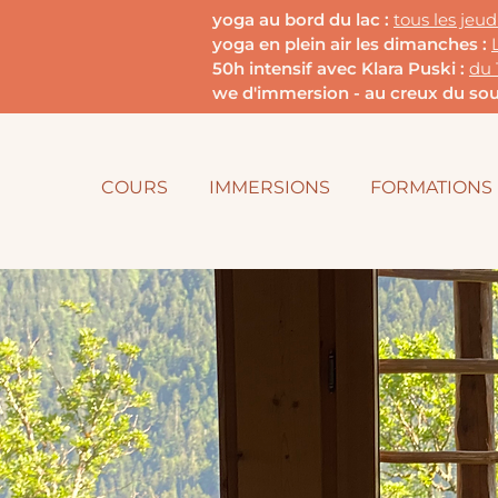
yoga au bord du lac :
tous les jeu
yoga en plein air les dimanches :
50h intensif avec Klara Puski :
du 
we d'immersion - au creux du souf
COURS
IMMERSIONS
FORMATIONS