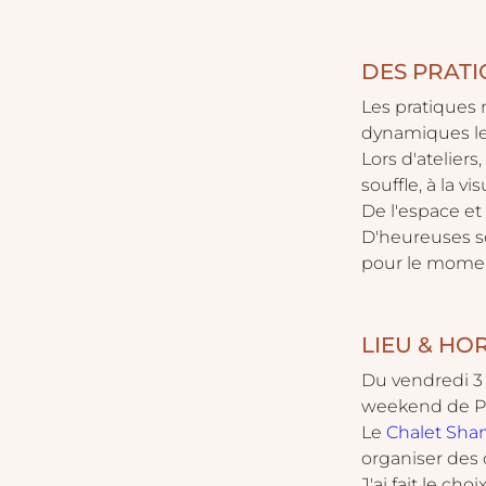
DES PRATI
​Les pratiques
dynamiques le 
Lors d'atelier
souffle, à la v
De l'espace et
D'heureuses so
pour le moment
LIEU & HO
​Du vendredi 3 
weekend de Pen
Le 
Chalet Shan
organiser des c
J'ai fait le ch