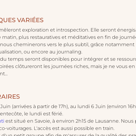
QUES VARIÉES
 mêleront exploration et introspection. Elle seront énergis
matin, plus restauratives et méditatives en fin de journé
s, nous cheminerons vers le plus subtil, grâce notamment a
isualisation, ou encore au journaling.
 du temps seront disponibles pour intégrer et se ressour
irées clôtureront les journées riches, mais je ne vous en 
... 
RAIRES
Juin (arrivées à partir de 17h), au lundi 6 Juin (environ 16h)
tecôte, le lundi est férié.
ti
 est situé en Savoie, à environ 2h15 de Lausanne. Nous
o-voiturages. L'accès est aussi possible en train.
oix d'un petit groupe afin de m'assurer de la qualité des pr