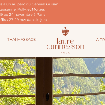
dis à 8h au parc du G
énéral Guisan
Lausanne, Pully, et Morges
19 au 24 novembre à Paris
fle :
27-29 nov dans le jura
THAÏ MASSAGE
À P