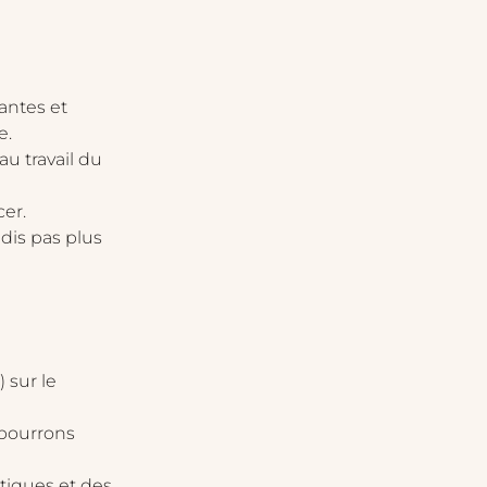
antes et 
e.
u travail du 
cer.
dis pas plus 
 sur le 
 pourrons 
atiques et des 