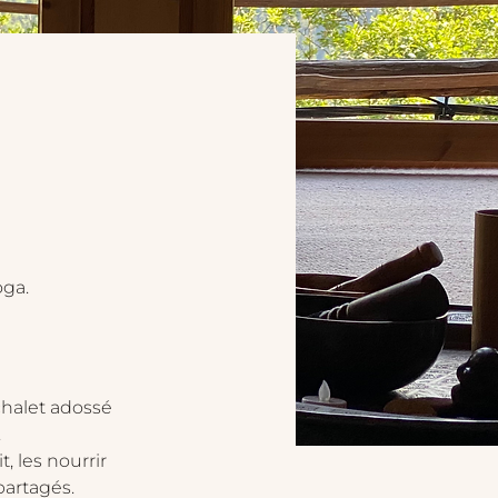
oga.
chalet adossé 
.
 les nourrir 
partagés.