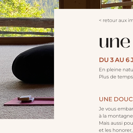
< retour aux 
une
DU 3 AU 6 
En pleine nat
Plus de temps 
UNE DOUC
​Je vous embar
à la montagne,
Mais aussi pou
et les honorer