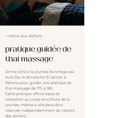
< retour aux ateliers
pratique guidée de
thaï massage
Je me joins à la journée AcroYoga qui 
aura lieu le dimanche 15 Janvier à 
Renens pour guider une pratique de 
thaï massage de 17h à 18h. 
Cette pratique offrira repos et 
relaxation au corps en clôture de la 
journée, même si elle peut-être 
réservée indépendamment du restant 
des ateliers.