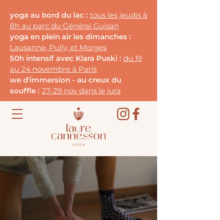
yoga au bord du lac :
tous les jeudis à
8h au parc du G
énéral Guisan
yoga en plein air les dimanches :
Lausanne, Pully, et Morges
50h intensif avec Klara Puski :
du 19
au 24 novembre à Paris
we d'immersion - au creux du
souffle :
27-29 nov dans le jura