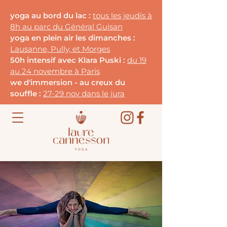
yoga au bord du lac :
tous les jeudis à
8h au parc du G
énéral Guisan
yoga en plein air les dimanches :
Lausanne, Pully, et Morges
50h intensif avec Klara Puski :
du 19
au 24 novembre à Paris
we d'immersion - au creux du
souffle :
27-29 nov dans le jura