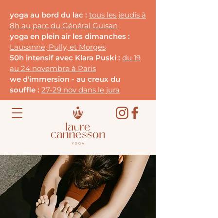
yoga au bord du lac :
tous les jeudis à
8h au parc du G
énéral Guisan
yoga en plein air les dimanches :
Lausanne, Pully, et Morges
50h intensif avec Klara Puski :
du 19
au 24 novembre à Paris
we d'immersion - au creux du
souffle :
27-29 nov dans le jura