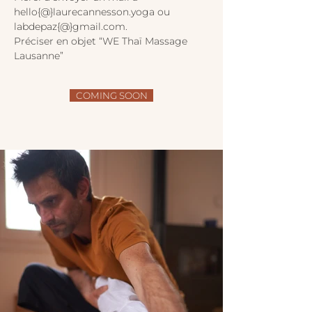
hello{@}laurecannesson.yoga ou 
labdepaz{@}gmail.com. 
Préciser en objet “WE Thaï Massage 
Lausanne”
COMING SOON