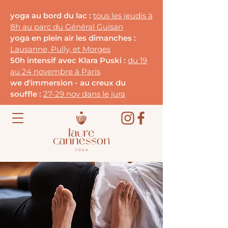
yoga au bord du lac :
tous les jeudis à
8h au parc du G
énéral Guisan
yoga en plein air les dimanches :
Lausanne, Pully, et Morges
50h intensif avec Klara Puski :
du 19
au 24 novembre à Paris
we d'immersion - au creux du
souffle :
27-29 nov dans le jura