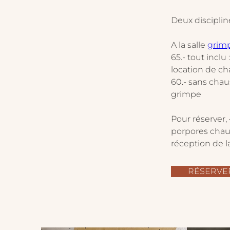
Deux discipline
A la salle 
grimp
65.- tout inclu
location de c
60.- sans chaus
grimpe
Pour réserver, 
porpores chaus
réception de la
RÉSERVE