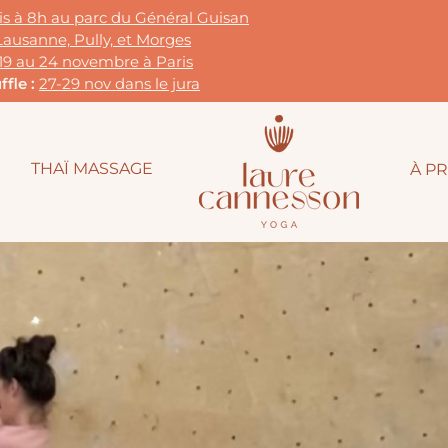
dis à 8h au parc du G
énéral Guisan
Lausanne, Pully, et Morges
19 au 24 novembre à Paris
fle :
27-29 nov dans le jura
THAÏ MASSAGE
À P