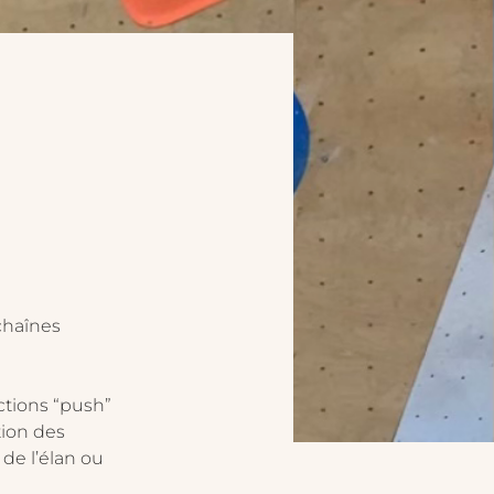
chaînes 
ctions “push” 
tion des 
 de l’élan ou 