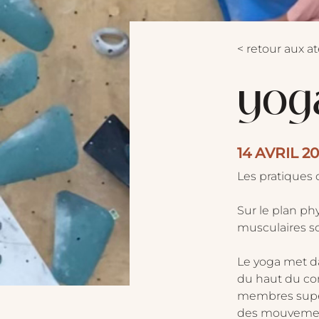
< retour aux at
yog
14 AVRIL 2
Les pratiques 
Sur le plan phy
musculaires s
Le yoga met dav
du haut du cor
membres supérie
des mouvemen