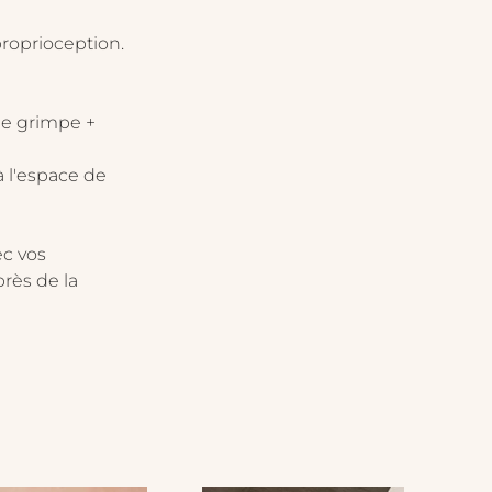
 proprioception.
 de grimpe + 
à l'espace de 
ec vos 
rès de la 