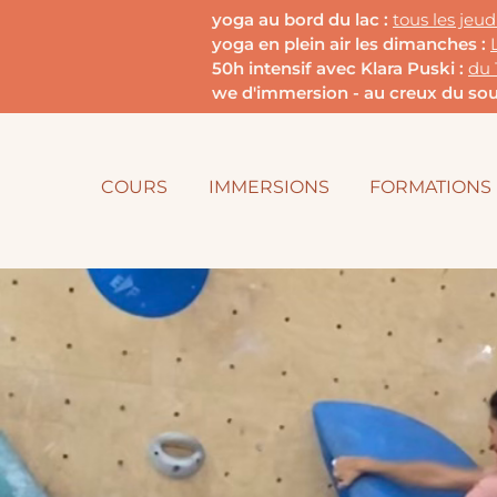
yoga au bord du lac :
tous les jeu
yoga en plein air les dimanches :
50h intensif avec Klara Puski :
du 
we d'immersion - au creux du souf
COURS
IMMERSIONS
FORMATIONS