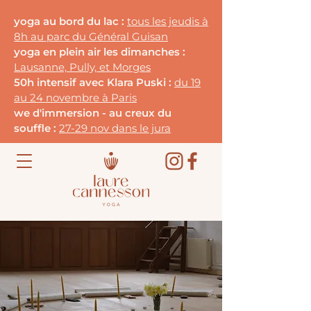
yoga au bord du lac :
tous les jeudis à
8h au parc du G
énéral Guisan
yoga en plein air les dimanches :
Lausanne, Pully, et Morges
50h intensif avec Klara Puski :
du 19
au 24 novembre à Paris
we d'immersion - au creux du
souffle :
27-29 nov dans le jura